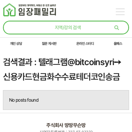
콘텐츠로
건너뛰기
개인 상담
질문 게시판
온라인 스터디
올패스
검색결과 : 텔래그램@bitcoinsyri➙
신용카드현금화수수료테더코인송금
No posts found
주식회사 땅땅무슨땅
사업자등록번호 : 337-87-03332