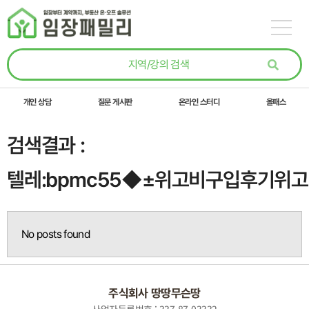
콘텐츠로
건너뛰기
개인 상담
질문 게시판
온라인 스터디
올패스
검색결과 :
텔레:bpmc55◆±위고비구입후기위
No posts found
주식회사 땅땅무슨땅
사업자등록번호 : 337-87-03332