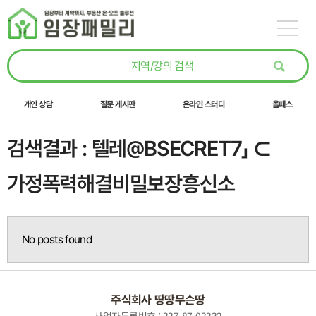
콘텐츠로
건너뛰기
개인 상담
질문 게시판
온라인 스터디
올패스
검색결과 : 텔레@BSECRET7」 ⊂
가정폭력해결비밀보장흥신소
No posts found
주식회사 땅땅무슨땅
사업자등록번호 : 337-87-03332