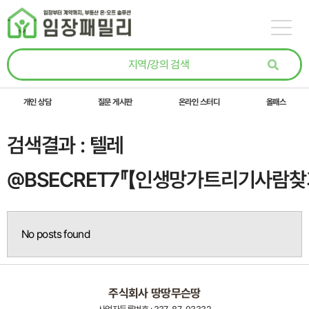
콘텐츠로
건너뛰기
개인 상담
질문 게시판
온라인 스터디
올패스
검색결과 : 텔레
@BSECRET7『【인생망가트리기사람
No posts found
주식회사 땅땅무슨땅
사업자등록번호 : 337-87-03332