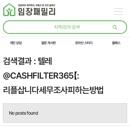
콘텐츠로
건너뛰기
개인 상담
질문 게시판
온라인 스터디
올패스
검색결과 : 텔레
@CASHFILTER365【:
리플삽니다세무조사피하는방법
No posts found