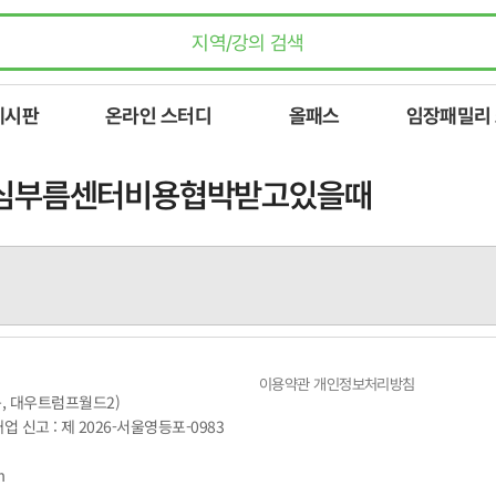
게시판
온라인 스터디
올패스
임장패밀리
 ✔심부름센터비용협박받고있을때
이용약관
개인정보처리방침
동, 대우트럼프월드2)
매업 신고 : 제 2026-서울영등포-0983
m