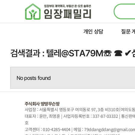
콘텐츠로
건너뛰기
개인 상담
질문 
검색결과 : 텔레@STA79M☏ ☎
No posts found
주식회사 땅땅무슨땅
사업장 : 서울특별시 영등포구 여의동로 97, 3층 비310호(여의도
대표자 : 윤만, 최영훈 | 사업자등록번호 : 337-87-03332 | 통신판
호
고객센터 : 010-4285-4404 | 메일 : 79ddangddang@gmail.co