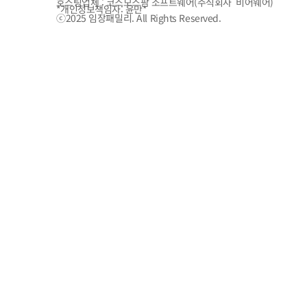
호스팅업체 : 코스모스팜 소프트웨어(주식회사 비어웨어)
*개인정보책임자: 윤만*
ⓒ2025 임장패밀리. All Rights Reserved.