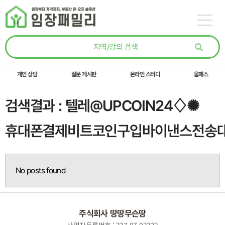
콘텐츠로
건너뛰기
개인 상담
질문 게시판
온라인 스터디
올패스
검색결과 : 텔레@UPCOIN24♢✺
휴대폰결제비트코인구입바이낸스전송
No posts found
주식회사 땅땅무슨땅
사업자등록번호 : 337-87-03332