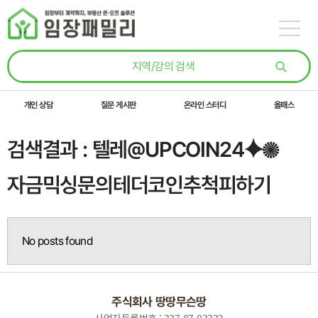
콘텐츠로
건너뛰기
개인 상담
질문 게시판
온라인 스터디
올패스
검색결과 : 텔레@UPCOIN24⯌✺
자금믹싱문의테더코인추척피하기
No posts found
주식회사 땅땅무슨땅
사업자등록번호 : 337-87-03332