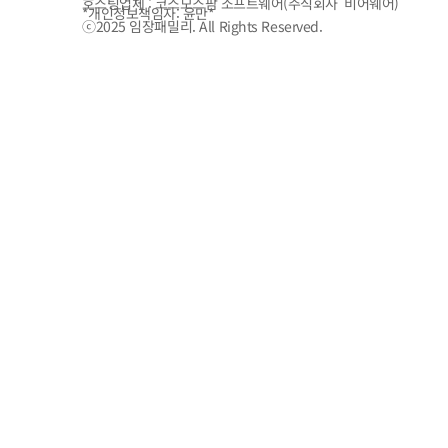
호스팅업체 : 코스모스팜 소프트웨어(주식회사 비어웨어)
*개인정보책임자: 윤만*
ⓒ2025 임장패밀리. All Rights Reserved.