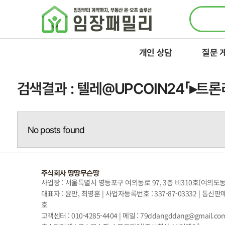
콘텐츠로
건너뛰기
개인 상담
질문 
검색결과 : 텔레@UPCOIN24「
No posts found
주식회사 땅땅무슨땅
사업장 : 서울특별시 영등포구 여의동로 97, 3층 비310호(여의도
대표자 : 윤만, 최영훈 | 사업자등록번호 : 337-87-03332 | 통신판
호
고객센터 : 010-4285-4404 | 메일 : 79ddangddang@gmail.co