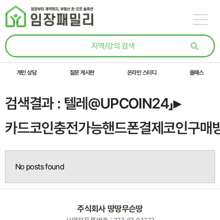
콘텐츠로
건너뛰기
개인 상담
질문 게시판
온라인 스터디
올패스
검색결과 : 텔레@UPCOIN24」▸
카드코인충전가능핸드폰결제코인구매
No posts found
주식회사 땅땅무슨땅
사업자등록번호 : 337-87-03332