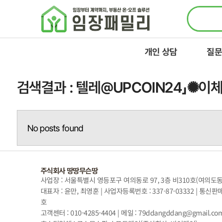
콘텐츠로
건너뛰기
개인 상담
질문
검색결과 : 텔레@UPCOIN24」✺
No posts found
주식회사 땅땅무슨땅
사업장 : 서울특별시 영등포구 여의동로 97, 3층 비310호(여의도
대표자 : 윤만, 최영훈 | 사업자등록번호 : 337-87-03332 | 통신판
호
고객센터 : 010-4285-4404 | 메일 : 79ddangddang@gmail.co