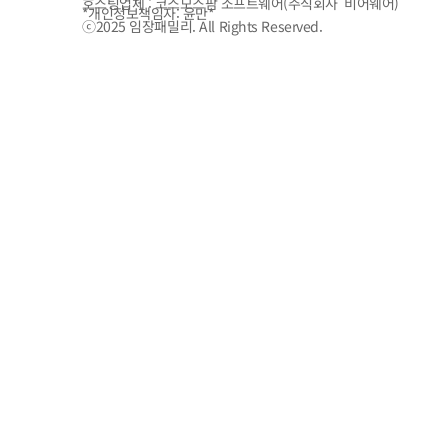
호스팅업체 : 코스모스팜 소프트웨어(주식회사 비어웨어)
*개인정보책임자: 윤만*
ⓒ2025 임장패밀리. All Rights Reserved.