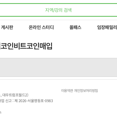
 게시판
온라인 스터디
올패스
임장패밀리
이체코인비트코인매입
이용약관
개인정보처리방침
동, 대우트럼프월드2)
매업 신고 : 제 2026-서울영등포-0983
m