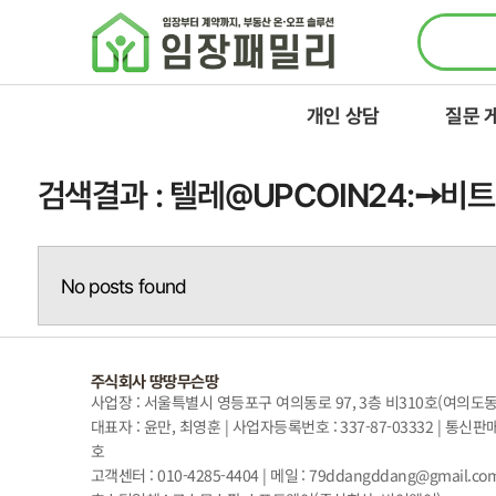
콘텐츠로
건너뛰기
개인 상담
질문 
검색결과 : 텔레@UPCOIN24:
No posts found
주식회사 땅땅무슨땅
사업장 : 서울특별시 영등포구 여의동로 97, 3층 비310호(여의도
대표자 : 윤만, 최영훈 | 사업자등록번호 : 337-87-03332 | 통신판
호
고객센터 : 010-4285-4404 | 메일 : 79ddangddang@gmail.co