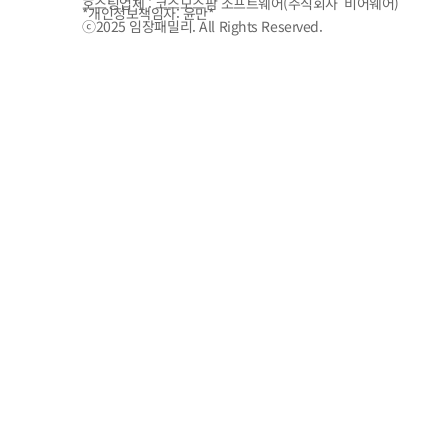
호스팅업체 : 코스모스팜 소프트웨어(주식회사 비어웨어)
*개인정보책임자: 윤만*
ⓒ2025 임장패밀리. All Rights Reserved.