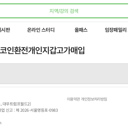
게시판
온라인 스터디
올패스
임장패밀리
➙비트코인환전개인지갑고가매입
이용약관
개인정보처리방침
동, 대우트럼프월드2)
매업 신고 : 제 2026-서울영등포-0983
m