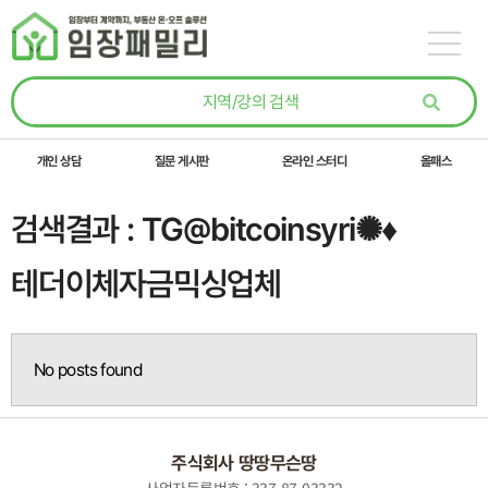
콘텐츠로
건너뛰기
개인 상담
질문 게시판
온라인 스터디
올패스
검색결과 : TG@bitcoinsyri✺♦
테더이체자금믹싱업체
No posts found
주식회사 땅땅무슨땅
사업자등록번호 : 337-87-03332