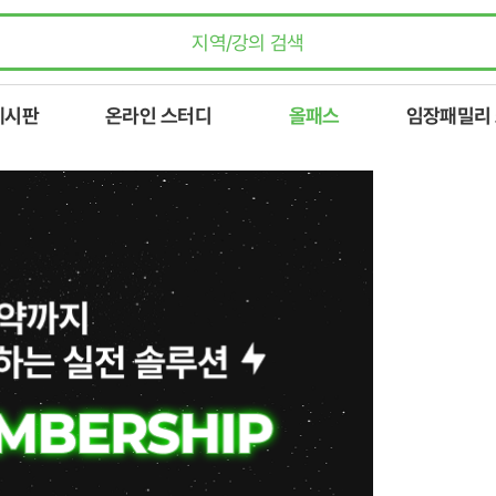
게시판
온라인 스터디
올패스
임장패밀리