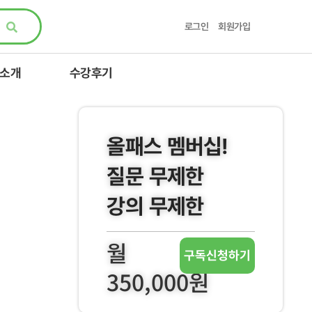
로그인
회원가입
 소개
수강후기
올패스 멤버십!
질문 무제한
강의 무제한
월
구독신청하기
350,000원