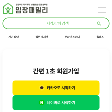
콘텐츠로
건너뛰기
개인 상담
질문 게시판
온라인 스터디
올패스
간편 1초 회원가입
카카오로 시작하기
네이버로 시작하기