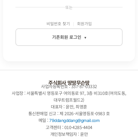
또는
비밀번호 찾기
회원가입
기존회원 로그인
▾
이메일
비밀번호
주식회사 땅땅무슨땅
사업자등록번호 : 337-87-03332
사업장 : 서울특별시 영등포구 여의동로 97, 3층 비310호(여의도동,
대우트럼프월드2)
자동로그인
대표자 : 윤만, 최영훈
통신판매업 신고 : 제 2026-서울영등포-0983 호
로그인
메일 :
79ddangddang@gmail.com
고객센터 : 010-4285-4404
개인정보책임자 : 윤만