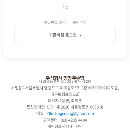
또는
비밀번호 찾기
회원가입
기존회원 로그인
▾
이메일
비밀번호
주식회사 땅땅무슨땅
사업자등록번호 : 337-87-03332
사업장 : 서울특별시 영등포구 여의동로 97, 3층 비310호(여의도동,
대우트럼프월드2)
자동로그인
대표자 : 윤만, 최영훈
통신판매업 신고 : 제 2026-서울영등포-0983 호
로그인
메일 :
79ddangddang@gmail.com
고객센터 : 010-4285-4404
개인정보책임자 : 윤만