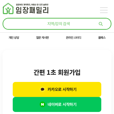
콘텐츠로
건너뛰기
개인 상담
질문 게시판
온라인 스터디
올패스
간편 1초 회원가입
카카오로 시작하기
네이버로 시작하기