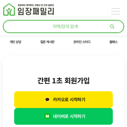
콘텐츠로
건너뛰기
개인 상담
질문 게시판
온라인 스터디
올패스
간편 1초 회원가입
카카오로 시작하기
네이버로 시작하기