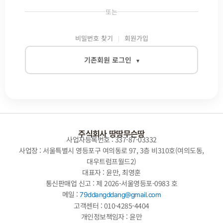
또는
비밀번호 찾기
회원가입
기존회원 로그인
▾
이메일
비밀번호
주식회사 땅땅무슨땅
사업자등록번호 : 337-87-03332
사업장 : 서울특별시 영등포구 여의동로 97, 3층 비310호(여의도동,
대우트럼프월드2)
자동로그인
대표자 : 윤만, 최영훈
통신판매업 신고 : 제 2026-서울영등포-0983 호
로그인
메일 :
79ddangddang@gmail.com
고객센터 : 010-4285-4404
개인정보책임자 : 윤만