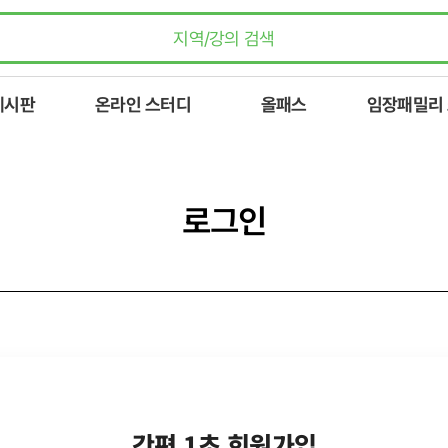
게시판
온라인 스터디
올패스
임장패밀리
로그인
간편 1초 회원가입