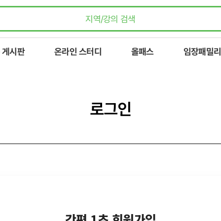
 게시판
온라인 스터디
올패스
임장패밀리
로그인
간편 1초 회원가입