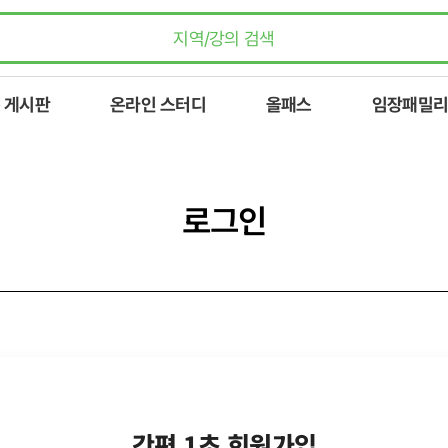
 게시판
온라인 스터디
올패스
임장패밀리
로그인
간편 1초 회원가입