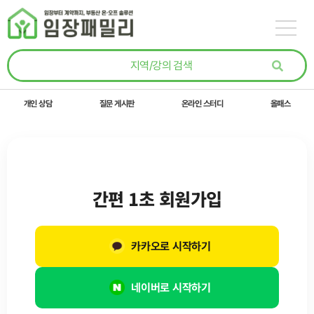
콘텐츠로
건너뛰기
개인 상담
질문 게시판
온라인 스터디
올패스
간편 1초 회원가입
카카오로 시작하기
네이버로 시작하기