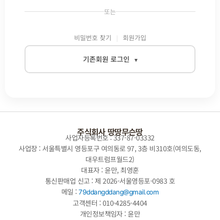
또는
비밀번호 찾기
회원가입
기존회원 로그인
▾
이메일
비밀번호
주식회사 땅땅무슨땅
사업자등록번호 : 337-87-03332
사업장 : 서울특별시 영등포구 여의동로 97, 3층 비310호(여의도동,
대우트럼프월드2)
자동로그인
대표자 : 윤만, 최영훈
통신판매업 신고 : 제 2026-서울영등포-0983 호
로그인
메일 :
79ddangddang@gmail.com
고객센터 : 010-4285-4404
개인정보책임자 : 윤만