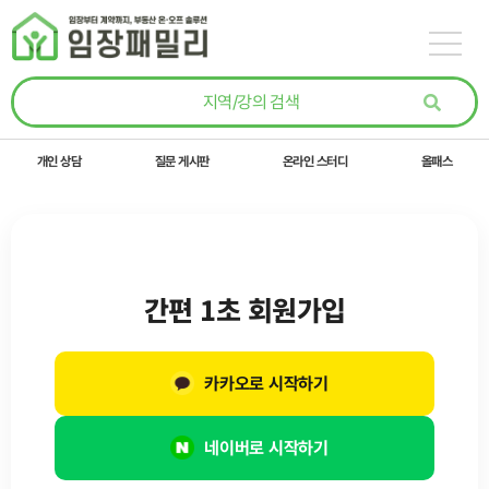
콘텐츠로
건너뛰기
개인 상담
질문 게시판
온라인 스터디
올패스
간편 1초 회원가입
카카오로 시작하기
네이버로 시작하기