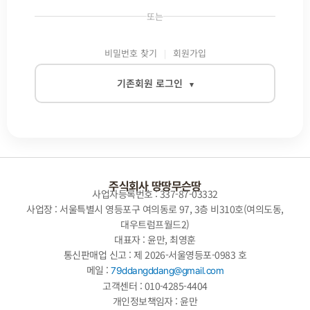
또는
비밀번호 찾기
회원가입
기존회원 로그인
▾
이메일
비밀번호
주식회사 땅땅무슨땅
사업자등록번호 : 337-87-03332
사업장 : 서울특별시 영등포구 여의동로 97, 3층 비310호(여의도동,
대우트럼프월드2)
자동로그인
대표자 : 윤만, 최영훈
통신판매업 신고 : 제 2026-서울영등포-0983 호
로그인
메일 :
79ddangddang@gmail.com
고객센터 : 010-4285-4404
개인정보책임자 : 윤만