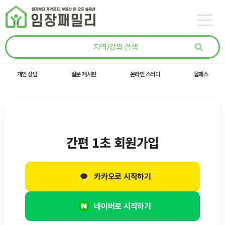
콘텐츠로
건너뛰기
개인 상담
질문 게시판
온라인 스터디
올패스
간편 1초 회원가입
카카오로 시작하기
네이버로 시작하기