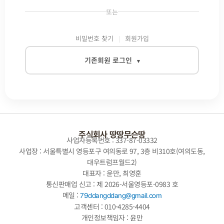
또는
비밀번호 찾기
회원가입
기존회원 로그인
▾
이메일
비밀번호
주식회사 땅땅무슨땅
사업자등록번호 : 337-87-03332
사업장 : 서울특별시 영등포구 여의동로 97, 3층 비310호(여의도동,
대우트럼프월드2)
자동로그인
대표자 : 윤만, 최영훈
통신판매업 신고 : 제 2026-서울영등포-0983 호
로그인
메일 :
79ddangddang@gmail.com
고객센터 : 010-4285-4404
개인정보책임자 : 윤만