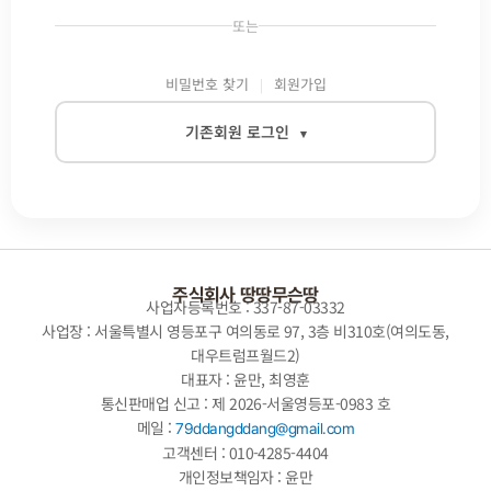
또는
비밀번호 찾기
회원가입
기존회원 로그인
▾
이메일
비밀번호
주식회사 땅땅무슨땅
사업자등록번호 : 337-87-03332
사업장 : 서울특별시 영등포구 여의동로 97, 3층 비310호(여의도동,
대우트럼프월드2)
자동로그인
대표자 : 윤만, 최영훈
통신판매업 신고 : 제 2026-서울영등포-0983 호
로그인
메일 :
79ddangddang@gmail.com
고객센터 : 010-4285-4404
개인정보책임자 : 윤만