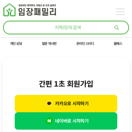
콘텐츠로
건너뛰기
개인 상담
질문 게시판
온라인 스터디
올패스
간편 1초 회원가입
카카오로 시작하기
네이버로 시작하기