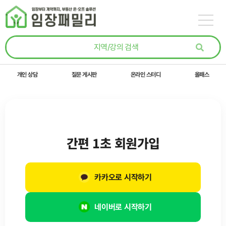
콘텐츠로
건너뛰기
개인 상담
질문 게시판
온라인 스터디
올패스
간편 1초 회원가입
카카오로 시작하기
네이버로 시작하기