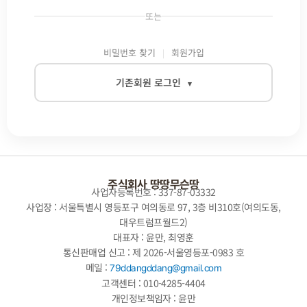
또는
비밀번호 찾기
회원가입
기존회원 로그인
▾
이메일
비밀번호
주식회사 땅땅무슨땅
사업자등록번호 : 337-87-03332
사업장 : 서울특별시 영등포구 여의동로 97, 3층 비310호(여의도동,
대우트럼프월드2)
자동로그인
대표자 : 윤만, 최영훈
통신판매업 신고 : 제 2026-서울영등포-0983 호
로그인
메일 :
79ddangddang@gmail.com
고객센터 : 010-4285-4404
개인정보책임자 : 윤만