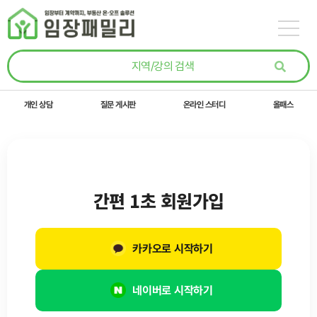
콘텐츠로
건너뛰기
개인 상담
질문 게시판
온라인 스터디
올패스
간편 1초 회원가입
카카오로 시작하기
네이버로 시작하기