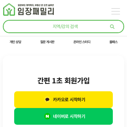
콘텐츠로
건너뛰기
개인 상담
질문 게시판
온라인 스터디
올패스
간편 1초 회원가입
카카오로 시작하기
네이버로 시작하기