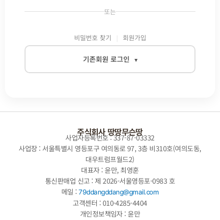
또는
비밀번호 찾기
회원가입
기존회원 로그인
▾
이메일
비밀번호
주식회사 땅땅무슨땅
사업자등록번호 : 337-87-03332
사업장 : 서울특별시 영등포구 여의동로 97, 3층 비310호(여의도동,
대우트럼프월드2)
자동로그인
대표자 : 윤만, 최영훈
통신판매업 신고 : 제 2026-서울영등포-0983 호
로그인
메일 :
79ddangddang@gmail.com
고객센터 : 010-4285-4404
개인정보책임자 : 윤만