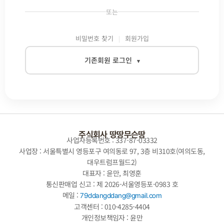
또는
비밀번호 찾기
회원가입
기존회원 로그인
▾
이메일
비밀번호
주식회사 땅땅무슨땅
사업자등록번호 : 337-87-03332
사업장 : 서울특별시 영등포구 여의동로 97, 3층 비310호(여의도동,
대우트럼프월드2)
자동로그인
대표자 : 윤만, 최영훈
통신판매업 신고 : 제 2026-서울영등포-0983 호
로그인
메일 :
79ddangddang@gmail.com
고객센터 : 010-4285-4404
개인정보책임자 : 윤만