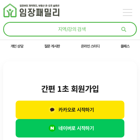
콘텐츠로
건너뛰기
개인 상담
질문 게시판
온라인 스터디
올패스
간편 1초 회원가입
카카오로 시작하기
네이버로 시작하기