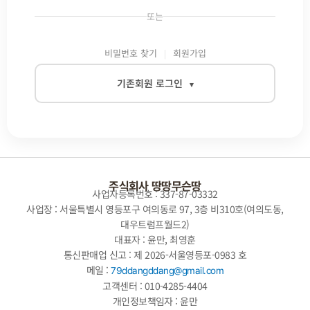
또는
비밀번호 찾기
회원가입
기존회원 로그인
▾
이메일
비밀번호
주식회사 땅땅무슨땅
사업자등록번호 : 337-87-03332
사업장 : 서울특별시 영등포구 여의동로 97, 3층 비310호(여의도동,
대우트럼프월드2)
자동로그인
대표자 : 윤만, 최영훈
통신판매업 신고 : 제 2026-서울영등포-0983 호
로그인
메일 :
79ddangddang@gmail.com
고객센터 : 010-4285-4404
개인정보책임자 : 윤만