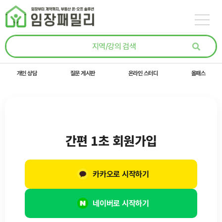
콘텐츠로
건너뛰기
개인 상담
질문 게시판
온라인 스터디
올패스
간편 1초 회원가입
카카오로 시작하기
네이버로 시작하기