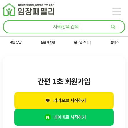
콘텐츠로
건너뛰기
개인 상담
질문 게시판
온라인 스터디
올패스
간편 1초 회원가입
카카오로 시작하기
네이버로 시작하기