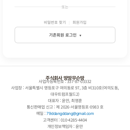
또는
비밀번호 찾기
회원가입
기존회원 로그인
▾
이메일
비밀번호
주식회사 땅땅무슨땅
사업자등록번호 : 337-87-03332
사업장 : 서울특별시 영등포구 여의동로 97, 3층 비310호(여의도동,
대우트럼프월드2)
자동로그인
대표자 : 윤만, 최영훈
통신판매업 신고 : 제 2026-서울영등포-0983 호
로그인
메일 :
79ddangddang@gmail.com
고객센터 : 010-4285-4404
개인정보책임자 : 윤만