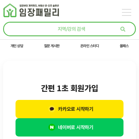
콘텐츠로
건너뛰기
개인 상담
질문 게시판
온라인 스터디
올패스
간편 1초 회원가입
카카오로 시작하기
네이버로 시작하기