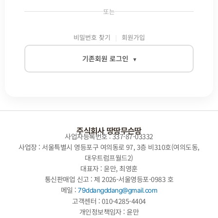
또는
비밀번호 찾기
회원가입
기존회원 로그인
▾
이메일
비밀번호
주식회사 땅땅무슨땅
사업자등록번호 : 337-87-03332
사업장 : 서울특별시 영등포구 여의동로 97, 3층 비310호(여의도동,
대우트럼프월드2)
자동로그인
대표자 : 윤만, 최영훈
통신판매업 신고 : 제 2026-서울영등포-0983 호
로그인
메일 :
79ddangddang@gmail.com
고객센터 : 010-4285-4404
개인정보책임자 : 윤만