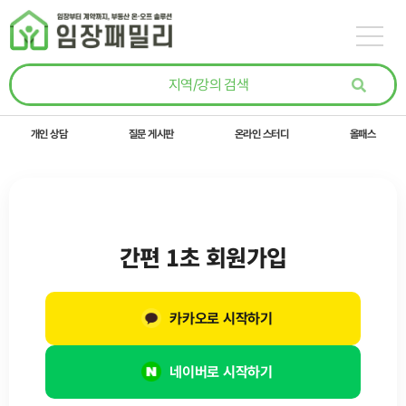
콘텐츠로
건너뛰기
개인 상담
질문 게시판
온라인 스터디
올패스
간편 1초 회원가입
카카오로 시작하기
네이버로 시작하기