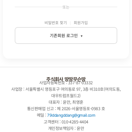
또는
비밀번호 찾기
회원가입
기존회원 로그인
▾
이메일
비밀번호
주식회사 땅땅무슨땅
사업자등록번호 : 337-87-03332
사업장 : 서울특별시 영등포구 여의동로 97, 3층 비310호(여의도동,
대우트럼프월드2)
자동로그인
대표자 : 윤만, 최영훈
통신판매업 신고 : 제 2026-서울영등포-0983 호
로그인
메일 :
79ddangddang@gmail.com
고객센터 : 010-4285-4404
개인정보책임자 : 윤만