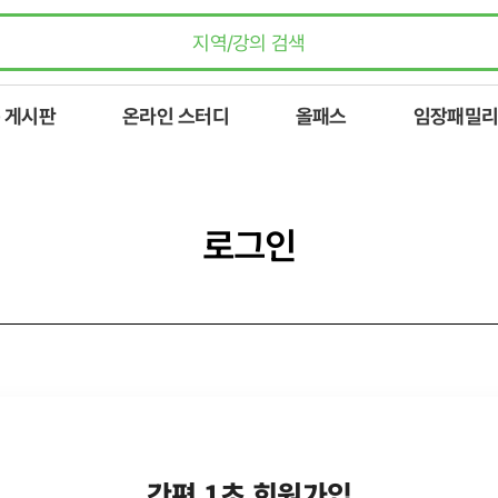
 게시판
온라인 스터디
올패스
임장패밀리
로그인
간편 1초 회원가입