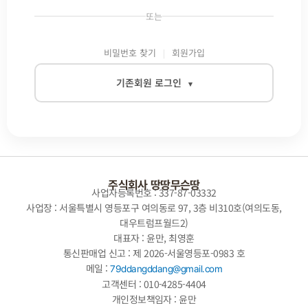
또는
비밀번호 찾기
회원가입
기존회원 로그인
▾
이메일
비밀번호
주식회사 땅땅무슨땅
사업자등록번호 : 337-87-03332
사업장 : 서울특별시 영등포구 여의동로 97, 3층 비310호(여의도동,
대우트럼프월드2)
자동로그인
대표자 : 윤만, 최영훈
통신판매업 신고 : 제 2026-서울영등포-0983 호
로그인
메일 :
79ddangddang@gmail.com
고객센터 : 010-4285-4404
개인정보책임자 : 윤만