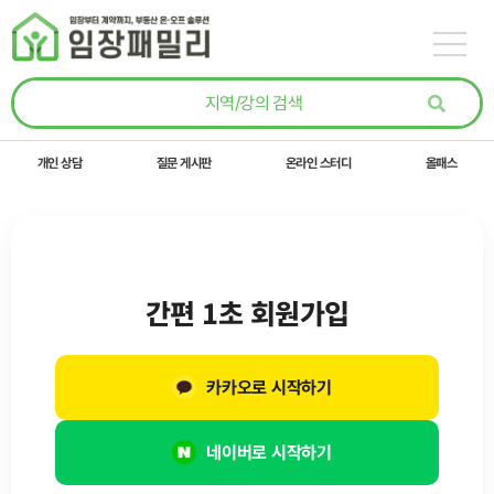
콘텐츠로
건너뛰기
개인 상담
질문 게시판
온라인 스터디
올패스
간편 1초 회원가입
카카오로 시작하기
네이버로 시작하기