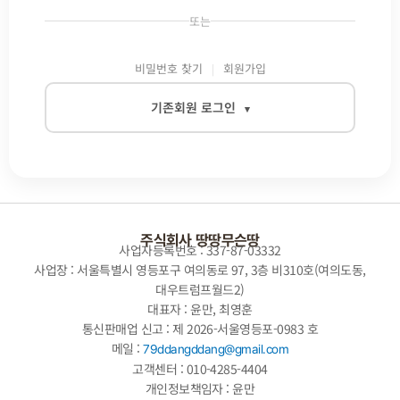
또는
비밀번호 찾기
회원가입
기존회원 로그인
▾
이메일
비밀번호
주식회사 땅땅무슨땅
사업자등록번호 : 337-87-03332
사업장 : 서울특별시 영등포구 여의동로 97, 3층 비310호(여의도동,
대우트럼프월드2)
자동로그인
대표자 : 윤만, 최영훈
통신판매업 신고 : 제 2026-서울영등포-0983 호
로그인
메일 :
79ddangddang@gmail.com
고객센터 : 010-4285-4404
개인정보책임자 : 윤만