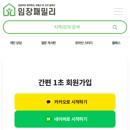
콘텐츠로
건너뛰기
개인 상담
질문 게시판
온라인 스터디
올패스
간편 1초 회원가입
카카오로 시작하기
네이버로 시작하기