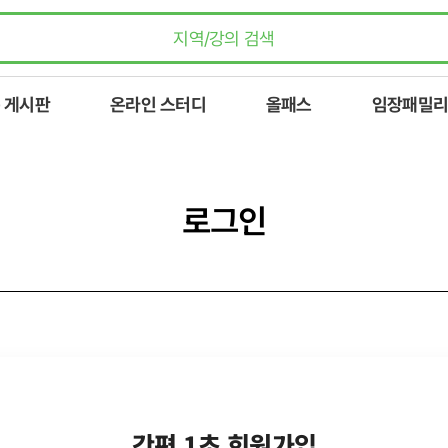
 게시판
온라인 스터디
올패스
임장패밀리
로그인
간편 1초 회원가입