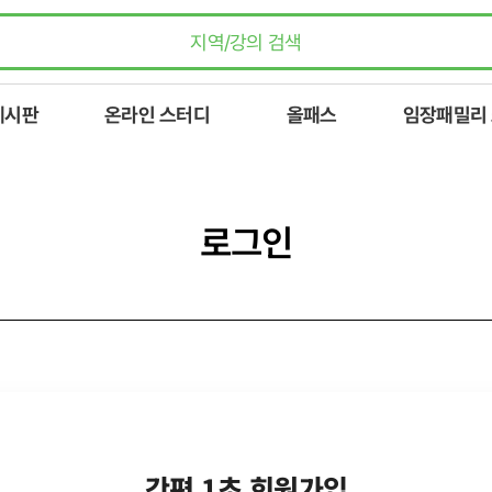
게시판
온라인 스터디
올패스
임장패밀리
로그인
간편 1초 회원가입