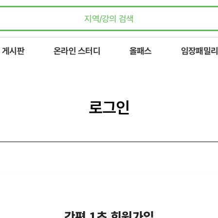
 게시판
온라인 스터디
올패스
임장패밀리
로그인
간편 1초 회원가입