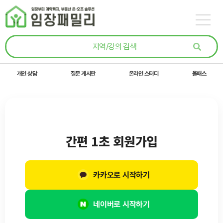
콘텐츠로
건너뛰기
개인 상담
질문 게시판
온라인 스터디
올패스
간편 1초 회원가입
카카오로 시작하기
네이버로 시작하기