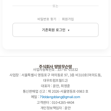
또는
비밀번호 찾기
회원가입
기존회원 로그인
▾
이메일
비밀번호
주식회사 땅땅무슨땅
사업자등록번호 : 337-87-03332
사업장 : 서울특별시 영등포구 여의동로 97, 3층 비310호(여의도동,
대우트럼프월드2)
자동로그인
대표자 : 윤만, 최영훈
통신판매업 신고 : 제 2026-서울영등포-0983 호
로그인
메일 :
79ddangddang@gmail.com
고객센터 : 010-4285-4404
개인정보책임자 : 윤만