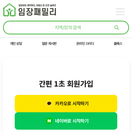
콘텐츠로
건너뛰기
개인 상담
질문 게시판
온라인 스터디
올패스
간편 1초 회원가입
카카오로 시작하기
네이버로 시작하기