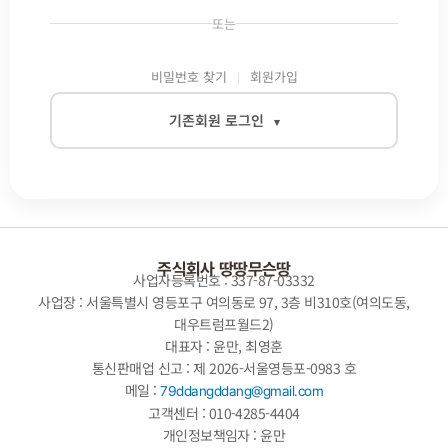
또는
비밀번호 찾기
회원가입
기존회원 로그인
▾
이메일
비밀번호
주식회사 땅땅무슨땅
사업자등록번호 : 337-87-03332
사업장 : 서울특별시 영등포구 여의동로 97, 3층 비310호(여의도동,
대우트럼프월드2)
자동로그인
대표자 : 윤만, 최영훈
통신판매업 신고 : 제 2026-서울영등포-0983 호
로그인
메일 :
79ddangddang@gmail.com
고객센터 : 010-4285-4404
개인정보책임자 : 윤만