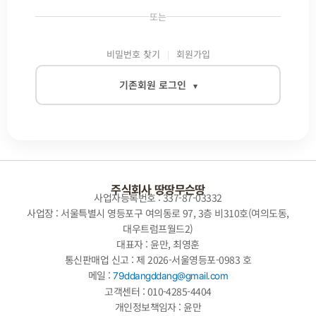
또는
비밀번호 찾기
회원가입
기존회원 로그인
▾
이메일
비밀번호
주식회사 땅땅무슨땅
사업자등록번호 : 337-87-03332
사업장 : 서울특별시 영등포구 여의동로 97, 3층 비310호(여의도동,
대우트럼프월드2)
자동로그인
대표자 : 윤만, 최영훈
통신판매업 신고 : 제 2026-서울영등포-0983 호
로그인
메일 :
79ddangddang@gmail.com
고객센터 : 010-4285-4404
개인정보책임자 : 윤만