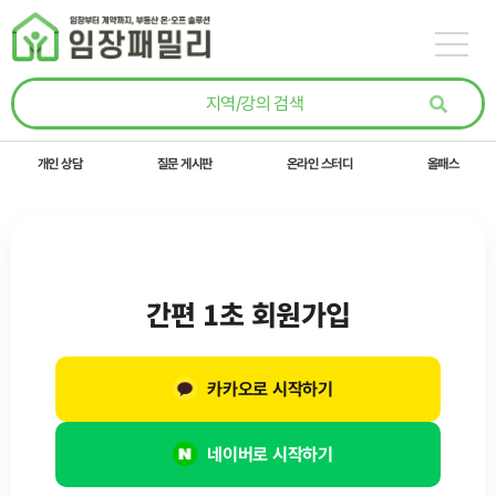
콘텐츠로
건너뛰기
개인 상담
질문 게시판
온라인 스터디
올패스
간편 1초 회원가입
카카오로 시작하기
네이버로 시작하기