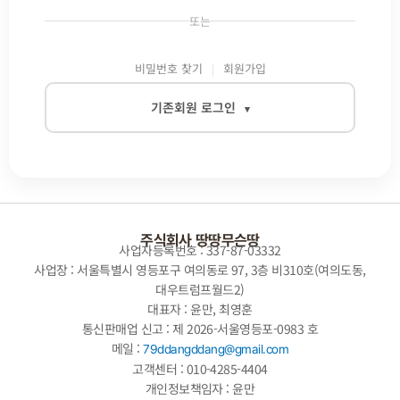
또는
비밀번호 찾기
회원가입
기존회원 로그인
▾
이메일
비밀번호
주식회사 땅땅무슨땅
사업자등록번호 : 337-87-03332
사업장 : 서울특별시 영등포구 여의동로 97, 3층 비310호(여의도동,
대우트럼프월드2)
자동로그인
대표자 : 윤만, 최영훈
통신판매업 신고 : 제 2026-서울영등포-0983 호
로그인
메일 :
79ddangddang@gmail.com
고객센터 : 010-4285-4404
개인정보책임자 : 윤만