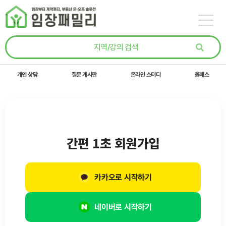
콘텐츠로
건너뛰기
개인 상담
질문 게시판
온라인 스터디
올패스
간편 1초 회원가입
카카오로 시작하기
네이버로 시작하기