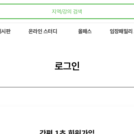
게시판
온라인 스터디
올패스
임장패밀리
로그인
간편 1초 회원가입