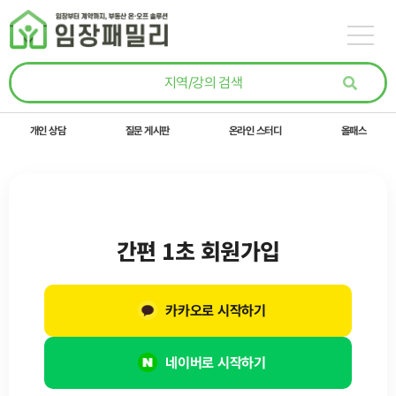
콘텐츠로
건너뛰기
개인 상담
질문 게시판
온라인 스터디
올패스
간편 1초 회원가입
카카오로 시작하기
네이버로 시작하기