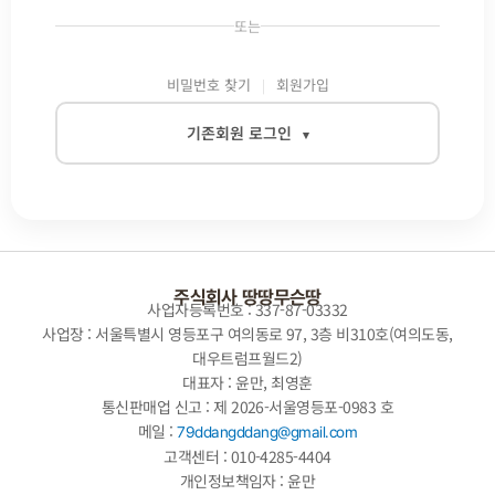
또는
비밀번호 찾기
회원가입
기존회원 로그인
▾
이메일
비밀번호
주식회사 땅땅무슨땅
사업자등록번호 : 337-87-03332
사업장 : 서울특별시 영등포구 여의동로 97, 3층 비310호(여의도동,
대우트럼프월드2)
자동로그인
대표자 : 윤만, 최영훈
통신판매업 신고 : 제 2026-서울영등포-0983 호
로그인
메일 :
79ddangddang@gmail.com
고객센터 : 010-4285-4404
개인정보책임자 : 윤만