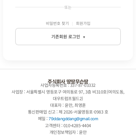
또는
비밀번호 찾기
회원가입
기존회원 로그인
▾
이메일
비밀번호
주식회사 땅땅무슨땅
사업자등록번호 : 337-87-03332
사업장 : 서울특별시 영등포구 여의동로 97, 3층 비310호(여의도동,
대우트럼프월드2)
자동로그인
대표자 : 윤만, 최영훈
통신판매업 신고 : 제 2026-서울영등포-0983 호
로그인
메일 :
79ddangddang@gmail.com
고객센터 : 010-4285-4404
개인정보책임자 : 윤만