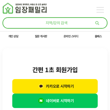
콘텐츠로
건너뛰기
개인 상담
질문 게시판
온라인 스터디
올패스
간편 1초 회원가입
카카오로 시작하기
네이버로 시작하기