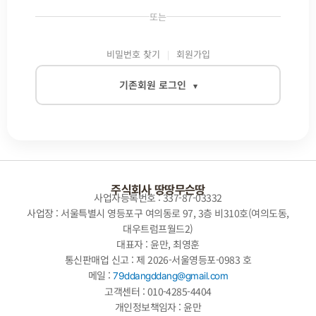
또는
비밀번호 찾기
회원가입
기존회원 로그인
▾
이메일
비밀번호
주식회사 땅땅무슨땅
사업자등록번호 : 337-87-03332
사업장 : 서울특별시 영등포구 여의동로 97, 3층 비310호(여의도동,
대우트럼프월드2)
자동로그인
대표자 : 윤만, 최영훈
통신판매업 신고 : 제 2026-서울영등포-0983 호
로그인
메일 :
79ddangddang@gmail.com
고객센터 : 010-4285-4404
개인정보책임자 : 윤만