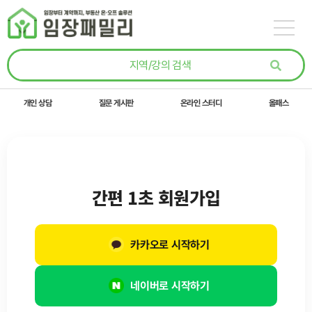
콘텐츠로
건너뛰기
개인 상담
질문 게시판
온라인 스터디
올패스
간편 1초 회원가입
카카오로 시작하기
네이버로 시작하기