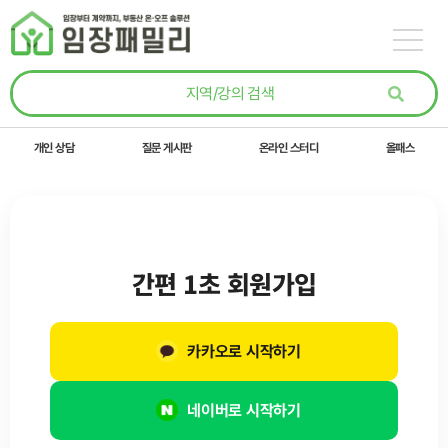
콘텐츠로
건너뛰기
개인 상담
질문 게시판
온라인 스터디
올패스
간편 1초 회원가입
카카오로 시작하기
네이버로 시작하기