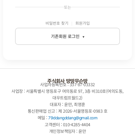
또는
비밀번호 찾기
회원가입
기존회원 로그인
▾
이메일
비밀번호
주식회사 땅땅무슨땅
사업자등록번호 : 337-87-03332
사업장 : 서울특별시 영등포구 여의동로 97, 3층 비310호(여의도동,
대우트럼프월드2)
자동로그인
대표자 : 윤만, 최영훈
통신판매업 신고 : 제 2026-서울영등포-0983 호
로그인
메일 :
79ddangddang@gmail.com
고객센터 : 010-4285-4404
개인정보책임자 : 윤만