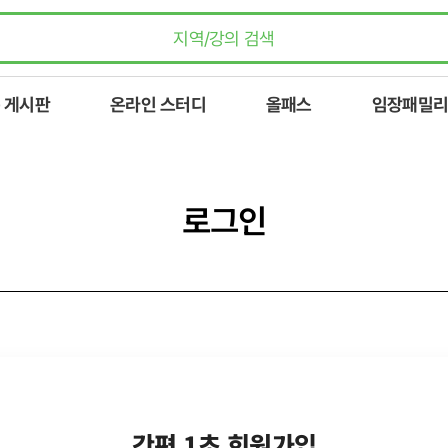
 게시판
온라인 스터디
올패스
임장패밀리
로그인
간편 1초 회원가입