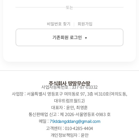
또는
비밀번호 찾기
회원가입
기존회원 로그인
▾
이메일
비밀번호
주식회사 땅땅무슨땅
사업자등록번호 : 337-87-03332
사업장 : 서울특별시 영등포구 여의동로 97, 3층 비310호(여의도동,
대우트럼프월드2)
자동로그인
대표자 : 윤만, 최영훈
통신판매업 신고 : 제 2026-서울영등포-0983 호
로그인
메일 :
79ddangddang@gmail.com
고객센터 : 010-4285-4404
개인정보책임자 : 윤만