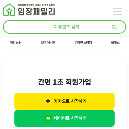
콘텐츠로
건너뛰기
개인 상담
질문 게시판
온라인 스터디
올패스
간편 1초 회원가입
카카오로 시작하기
네이버로 시작하기