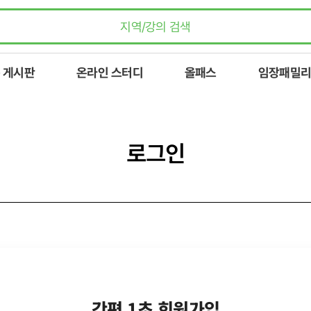
 게시판
온라인 스터디
올패스
임장패밀리
로그인
간편 1초 회원가입